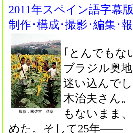
2011年スペイン語字幕
制作･構成･撮影･編集･報
｢とんでもな
ブラジル奥地
迷い込んでし
木治夫さん。
もないまま、
撮影：楮佐古 晶章
めた。そして25年――