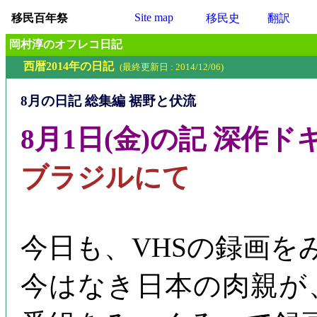
Site map
移民百年祭
移民史
翻訳
岡村淳のオフレコ日記
西暦2014年の日記
(最終更新日 : 2014/12/06)
8月の日記 総集編 裾野と伏流
8月1日(金)の記 深作
ブラジルにて
今日も、VHSの録画を
今はなき日本の肉親が