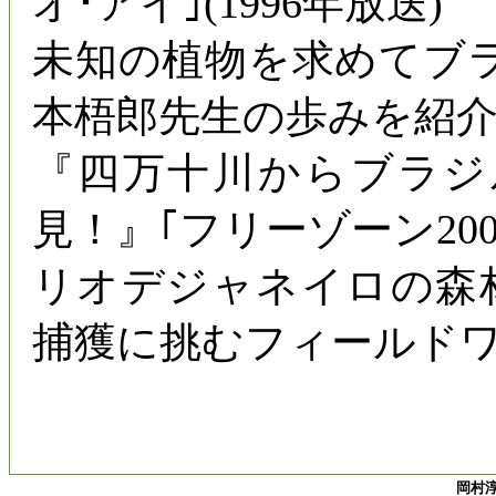
オ･アイ｣(1996年放送)
未知の植物を求めてブ
本梧郎先生の歩みを紹
『四万十川からブラジ
見！』｢フリーゾーン2000
リオデジャネイロの森
捕獲に挑むフィールド
岡村淳