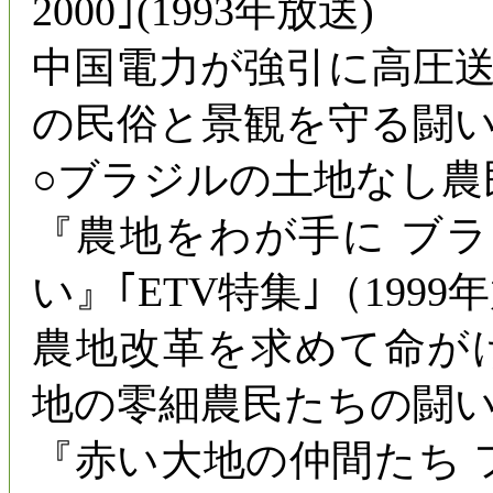
2000｣(1993年放送)
中国電力が強引に高圧
の民俗と景観を守る闘
○ブラジルの土地なし農
『農地をわが手に ブ
い』｢ETV特集｣（1999
農地改革を求めて命が
地の零細農民たちの闘
『赤い大地の仲間たち フ