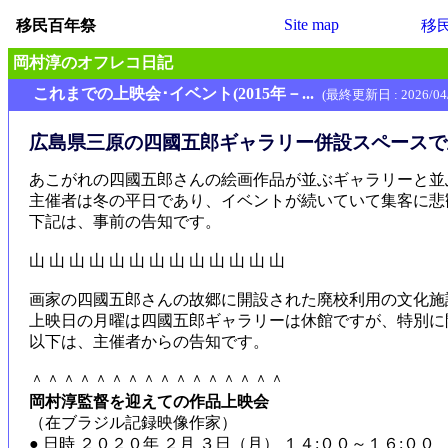
Site map
移民百年祭
移
岡村淳のオフレコ日記
これまでの上映会･イベント(2015年－...
(最終更新日 : 2026/04/
広島県三原の四國五郎ギャラリー併設スペースで上
あこがれの四國五郎さんの絵画作品が並ぶギャラリーと並
主催者は冬の平日であり、イベントが続いていて集客に悲
下記は、事前の告知です。
山 山 山 山 山 山 山 山 山 山 山 山 山
画家の四國五郎さんの故郷に開設された廃校利用の文化施
上映日の月曜は四國五郎ギャラリーは休館ですが、特別に
以下は、主催者からの告知です。
＾＾＾＾＾＾＾＾＾＾＾＾＾＾＾＾
岡村淳監督を迎えての作品上映会
（在ブラジル記録映像作家）
● 日時 ２０２０年 ２月 ３日（月） １４:００～１６:００