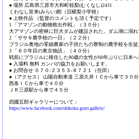
● 場所 広島県三原市大和町椋梨(むくなし)2431
くわなし皆来(みらい)館（旧椹梨小学校）
● 上映作品 （監督のコメントも頂く予定です）
1 「アマゾンの動物救出作戦」（３０分）
大アマゾンの密林に巨大ダムが建設された。ダム湖に溺れ
2 「ササキ農学校の一日」（２２分）
ブラジル奥地の零細農家の子供たちの寮制の農学校を生徒
3 「６０年目の東京物語」（４０分）
戦前にブラジルに移住した80歳の女性が60年ぶりに日本
● 入場料 無料 カンパの協力をお願いします。
● お問合せ ０７０-２３５３-８７２１（住田）
●（アクセス） 山陽自動車道 三原久井ＩＣから車で３０分
西条ＩＣから車で４０分
ＪＲ三原駅から車で４５分
四國五郎ギャラリーについて：
https://www.facebook.com/shikoku.goro.gallery/