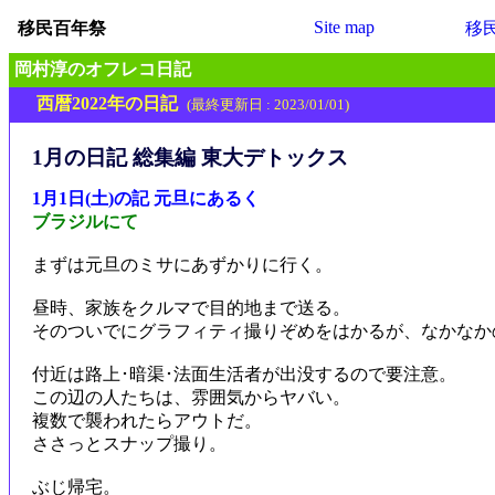
Site map
移民百年祭
移
岡村淳のオフレコ日記
西暦2022年の日記
(最終更新日 : 2023/01/01)
1月の日記 総集編 東大デトックス
1月1日(土)の記 元旦にあるく
ブラジルにて
まずは元旦のミサにあずかりに行く。
昼時、家族をクルマで目的地まで送る。
そのついでにグラフィティ撮りぞめをはかるが、なかなか
付近は路上･暗渠･法面生活者が出没するので要注意。
この辺の人たちは、雰囲気からヤバい。
複数で襲われたらアウトだ。
ささっとスナップ撮り。
ぶじ帰宅。