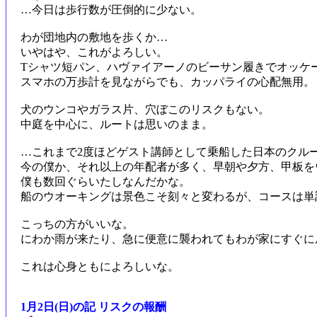
…今日は歩行数が圧倒的に少ない。
わが団地内の敷地を歩くか…
いやはや、これがよろしい。
Tシャツ短パン、ハヴァイアーノのビーサン履きでオッケ
スマホの万歩計を見ながらでも、カッパライの心配無用。
犬のウンコやガラス片、穴ぼこのリスクもない。
中庭を中心に、ルートは思いのまま。
…これまで2度ほどゲスト講師として乗船した日本のクル
今の僕か、それ以上の年配者が多く、早朝や夕方、甲板を
僕も数回ぐらいたしなんだかな。
船のウオーキングは景色こそ刻々と変わるが、コースは単
こっちの方がいいな。
にわか雨が来たり、急に便意に襲われてもわが家にすぐに
これは心身ともによろしいな。
1月2日(日)の記 リスクの報酬