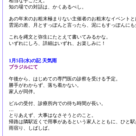
相当な手ごたえ。
知の場での対話は、かくあるべし。
あの年末のお粗末極まりない主催者のお粗末なイベントと
雲泥の差、月とすっぽんと言ったら、泥にもすっぽんにも
これを縄文と弥生にたとえて書いてみるかな。
いずれにしろ、詳細はいずれ、お楽しみに！
1月5日(水)の記 天気雨
ブラジルにて
午後から、はじめての専門医の診察を受ける予定。
勝手がわからず、落ち着かない。
家人が同伴。
ビルの受付、診療所内での待ち時間が長い。
…
とりあえず、大事はなさそうとのこと。
帰路は隣駅近くで用事があるという家人とともに、ひと駅
雨宿り、しばしば。