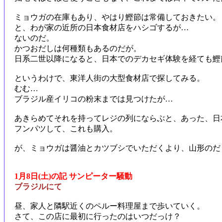
ミョウガの在庫もあり、やはり鰹節は常備しておきたい。
と、わが家の近所の日本食材店をハシゴするが…
ないのだ。
かつおだしは何種類もあるのだが。
日系二世以降になると、日本でのデカセギ体験を経ても鰹
というわけで、東洋人街の大型食材店で探してみる。
むむ…
ブラジル産イリコの粉末までは見つけたが…
あきらめてそれを持ってレジの列にならぶと、あった、日
フンパツして、これも購入。
が、ミョウガは醤油とカツブシでいただくより、山形のだ
1月8日(土)の記 サンピーター騒動
ブラジルにて
昼、家人と隣駅近くのペルー料理屋まで歩いていく。
さて、この店に最初に行ったのはいつだっけ？